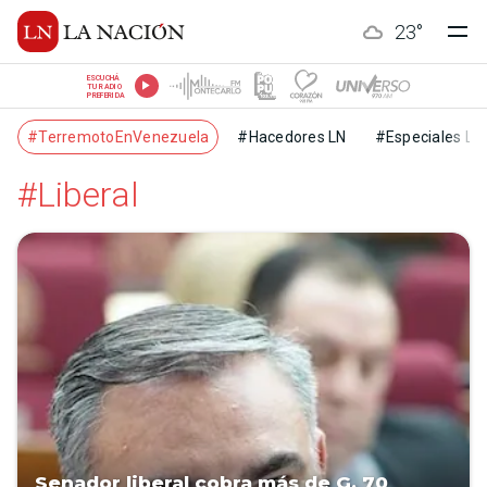
23
°
ESCUCHÁ
TU RADIO
PREFERIDA
#TerremotoEnVenezuela
#Hacedores LN
#Especiales LN
#Liberal
Senador liberal cobra más de G. 70