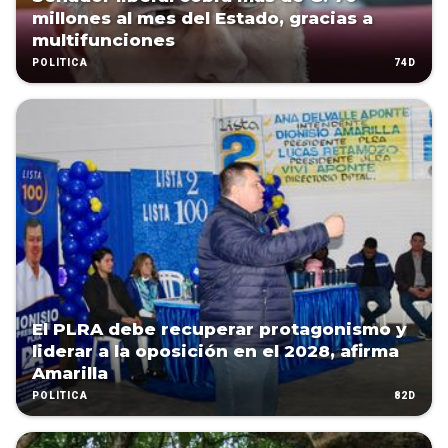
millones al mes del Estado, gracias a
multifunciones
74D
POLÍTICA
El PLRA debe recuperar protagonismo y
liderar a la oposición en el 2028, afirma
Amarilla
82D
POLÍTICA