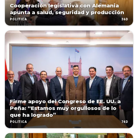
Cooperación legislativa con Alemania
apunta a salud, seguridad y producción
36D
POLÍTICA
Firme apoyo del Congreso de EE. UU. a
Peña: “Estamos muy orgullosos de lo
que ha logrado”
74D
POLÍTICA