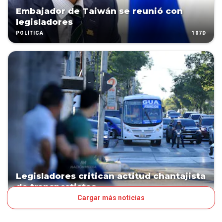
Embajador de Taiwán se reunió con
legisladores
107D
POLÍTICA
Legisladores critican actitud chantajista
de transportistas
Cargar más noticias
129D
POLÍTICA