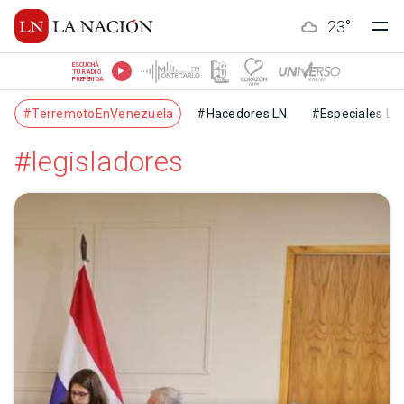
23
°
ESCUCHÁ
TU RADIO
PREFERIDA
#TerremotoEnVenezuela
#Hacedores LN
#Especiales LN
#legisladores