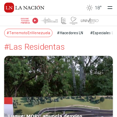
18
°
ESCUCHÁ
TU RADIO
PREFERIDA
#TerremotoEnVenezuela
#Hacedores LN
#Especiales LN
#Las Residentas
Luque: MOPC anuncia desvíos