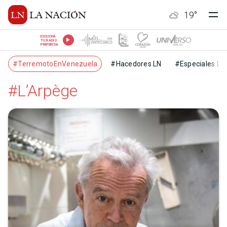
19
°
ESCUCHÁ
TU RADIO
PREFERIDA
#TerremotoEnVenezuela
#Hacedores LN
#Especiales LN
#L’Arpège