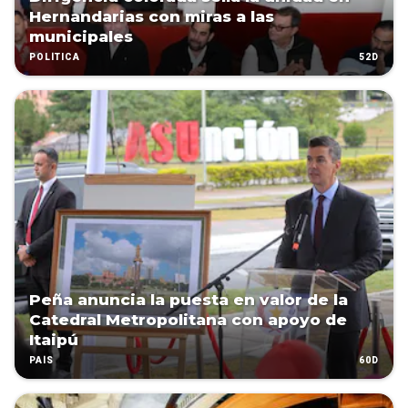
Hernandarias con miras a las
municipales
52D
POLÍTICA
Peña anuncia la puesta en valor de la
Catedral Metropolitana con apoyo de
Itaipú
60D
PAÍS