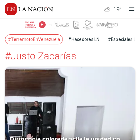
19
°
ESCUCHÁ
TU RADIO
PREFERIDA
#TerremotoEnVenezuela
#Hacedores LN
#Especiales LN
#Justo Zacarías
Dirigencia colorada sella la unidad en