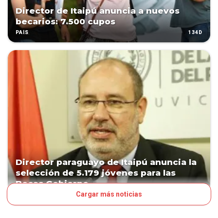
Director de Itaipú anuncia a nuevos
becarios: 7.500 cupos
134D
PAÍS
Director paraguayo de Itaipú anuncia la
selección de 5.179 jóvenes para las
Becas Gobierno
Cargar más noticias
134D
POLÍTICA