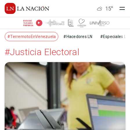
15
°
ESCUCHÁ
TU RADIO
PREFERIDA
#TerremotoEnVenezuela
#Hacedores LN
#Especiales LN
#Justicia Electoral