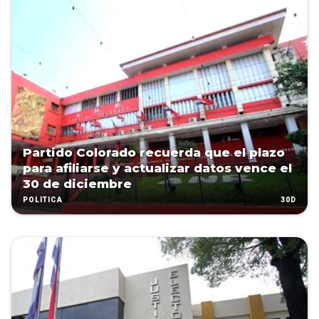
Partido Colorado recuerda que el plazo
para afiliarse y actualizar datos vence el
30 de diciembre
30D
POLÍTICA