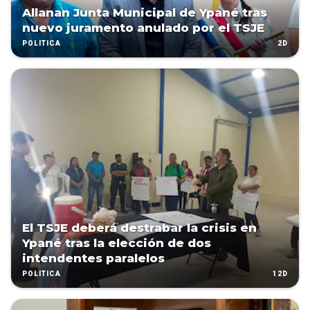
Allanan Junta Municipal de Ypané tras
nuevo juramento anulado por el TSJE
2D
POLÍTICA
El TSJE deberá destrabar la crisis en
Ypané tras la elección de dos
intendentes paralelos
12D
POLÍTICA