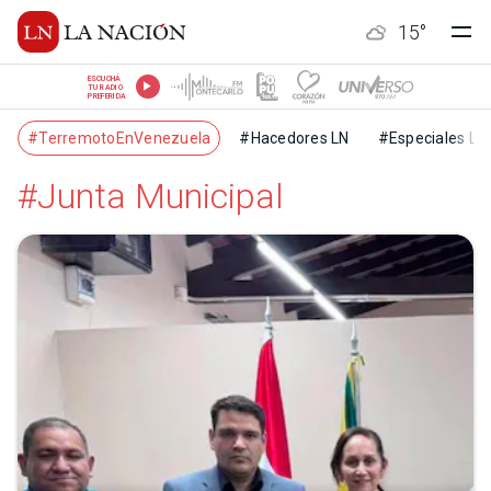
15
°
ESCUCHÁ
TU RADIO
PREFERIDA
#TerremotoEnVenezuela
#Hacedores LN
#Especiales LN
#Junta Municipal