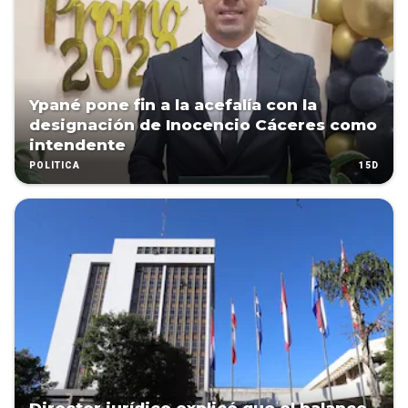
Ypané pone fin a la acefalía con la
designación de Inocencio Cáceres como
intendente
15D
POLÍTICA