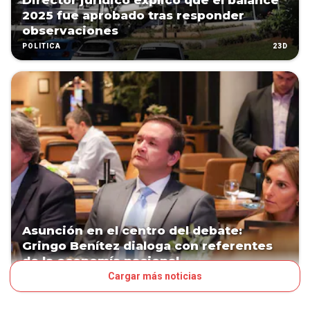
Director jurídico explicó que el balance
2025 fue aprobado tras responder
observaciones
23D
POLÍTICA
Asunción en el centro del debate:
Gringo Benítez dialoga con referentes
de la economía nacional
Cargar más noticias
34D
POLÍTICA