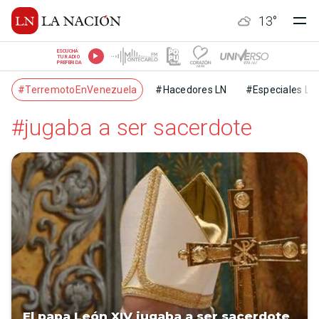
13
°
ESCUCHÁ
TU RADIO
PREFERIDA
#TerremotoEnVenezuela
#Hacedores LN
#Especiales LN
#jugaba a ser sacerdote
El papa León XIV jugaba a ser sacerdote