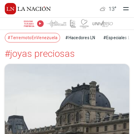
13
°
ESCUCHÁ
TU RADIO
PREFERIDA
#TerremotoEnVenezuela
#Hacedores LN
#Especiales LN
#joyas preciosas