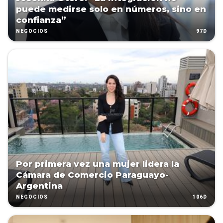
puede medirse solo en números, sino en
confianza”
97D
NEGOCIOS
Por primera vez una mujer lidera la
Cámara de Comercio Paraguayo-
Argentina
106D
NEGOCIOS