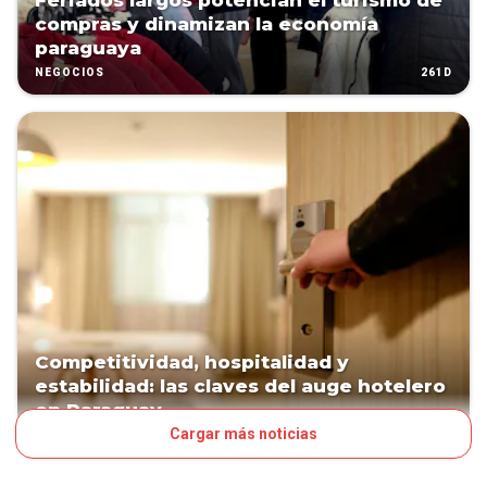
Feriados largos potencian el turismo de
compras y dinamizan la economía
paraguaya
261D
NEGOCIOS
Competitividad, hospitalidad y
estabilidad: las claves del auge hotelero
en Paraguay
Cargar más noticias
268D
NEGOCIOS