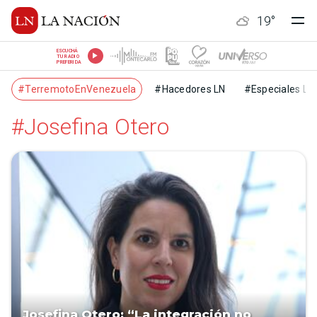
19
°
ESCUCHÁ
TU RADIO
PREFERIDA
#TerremotoEnVenezuela
#Hacedores LN
#Especiales LN
#Josefina Otero
Josefina Otero: “La integración no