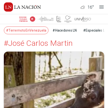
16
°
ESCUCHÁ
TU RADIO
PREFERIDA
#TerremotoEnVenezuela
#Hacedores LN
#Especiales LN
#José Carlos Martin