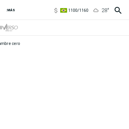
5900
/
5960
28
°
1100
/
1160
:MÁS
3,8
/
4
6850
/
7200
5900
/
5960
mbre cero