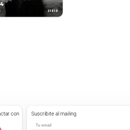
24
2141D
O
actar con
Suscribite al mailing.