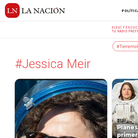
POLÍTIC
ELEGÍ Y
ESCUC
TU RADIO
PREF
#Terremo
#Jessica Meir
Planes
primer