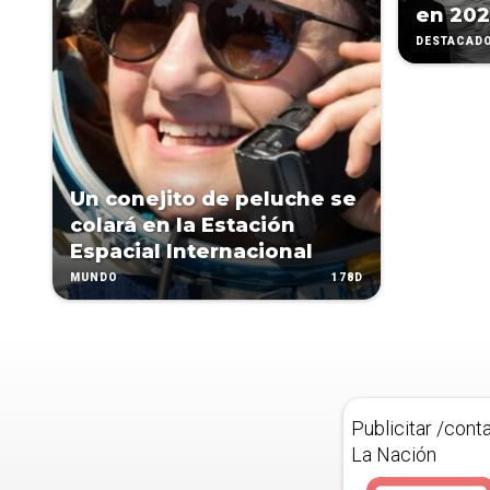
en 20
DESTACAD
Un conejito de peluche se
colará en la Estación
Espacial Internacional
178D
MUNDO
Publicitar /cont
La Nación