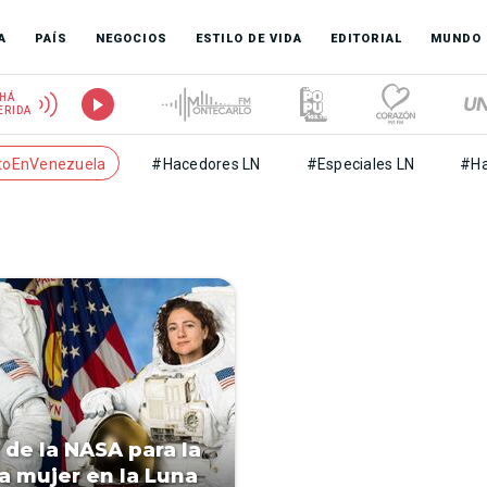
A
PAÍS
NEGOCIOS
ESTILO DE VIDA
EDITORIAL
MUNDO
HÁ
ERIDA
toEnVenezuela
#Hacedores LN
#Especiales LN
#Ha
 de la NASA para la
a mujer en la Luna