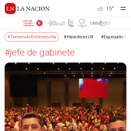
15
°
ESCUCHÁ
TU RADIO
PREFERIDA
#TerremotoEnVenezuela
#Hacedores LN
#Especiales LN
#jefe de gabinete