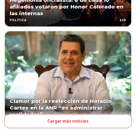
Hegemonía oficialista: 8 de cada 10
afiliados votaron por Honor Colorado en
las internas
62D
POLÍTICA
Clamor por la reelección de Horacio
Cartes en la ANR “es administrar
realidades”
Cargar más noticias
84D
POLÍTICA