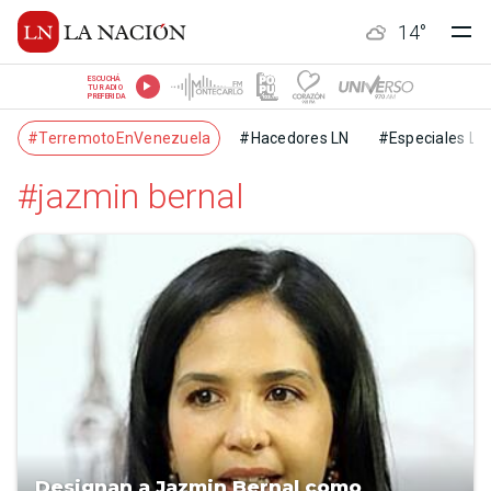
14
°
ESCUCHÁ
TU RADIO
PREFERIDA
#TerremotoEnVenezuela
#Hacedores LN
#Especiales LN
#jazmin bernal
Designan a Jazmin Bernal como