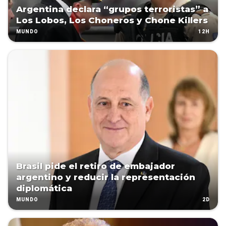
Argentina declara “grupos terroristas” a
Los Lobos, Los Choneros y Chone Killers
12H
MUNDO
Brasil pide el retiro de embajador
argentino y reducir la representación
diplomática
2D
MUNDO