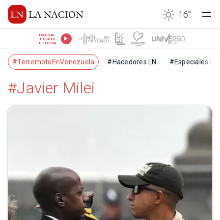
16
°
ESCUCHÁ
TU RADIO
PREFERIDA
#TerremotoEnVenezuela
#Hacedores LN
#Especiales LN
#Javier Milei