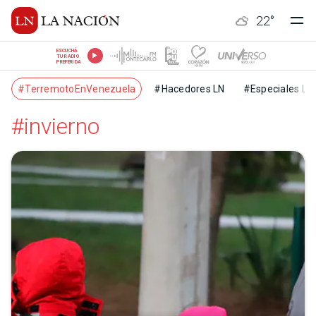
22
°
ESCUCHÁ
TU RADIO
PREFERIDA
#TerremotoEnVenezuela
#Hacedores LN
#Especiales LN
#invierno