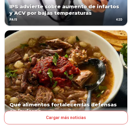
IPS advierte sobre aumento de infartos
y ACV por bajas temperaturas
42D
PAÍS
Qué alimentos fortalecen las defensas
en invierno
Cargar más noticias
42D
ESTILO DE VIDA