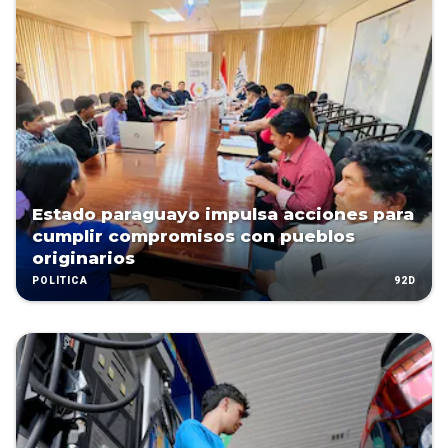
Estado paraguayo impulsa acciones para
cumplir compromisos con pueblos
originarios
92D
POLÍTICA