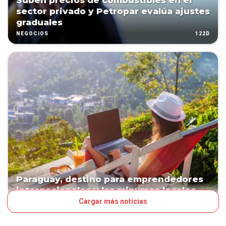
Suben precios de combustibles en el
sector privado y Petropar evalúa ajustes
graduales
122D
NEGOCIOS
Paraguay, destino para emprendedores
internacionales y las mipymes locales
Cargar más noticias
173D
NEGOCIOS