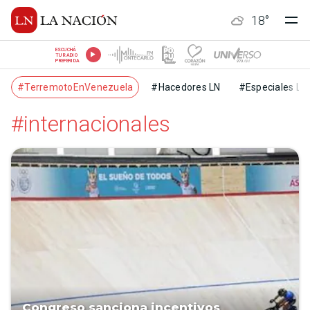
18
°
ESCUCHÁ
TU RADIO
PREFERIDA
#TerremotoEnVenezuela
#Hacedores LN
#Especiales LN
#internacionales
Congreso sanciona incentivos