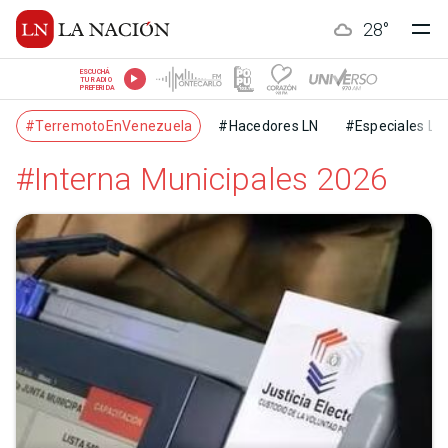
28
°
ESCUCHÁ
TU RADIO
PREFERIDA
#TerremotoEnVenezuela
#Hacedores LN
#Especiales LN
#Interna Municipales 2026