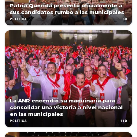
Patria Querida presentó oficialmente a
sus candidatos rumbo a las municipales
5D
POLÍTICA
La ANR encendió su maquinaria para
consolidar una victoria a nivel nacional
en las municipales
11D
POLÍTICA