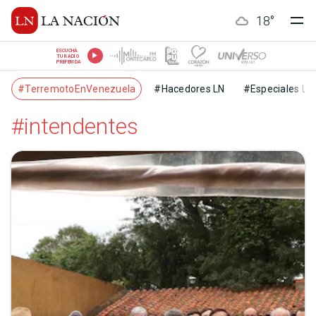
18
°
ESCUCHÁ
TU RADIO
PREFERIDA
#TerremotoEnVenezuela
#Hacedores LN
#Especiales LN
#intendentes