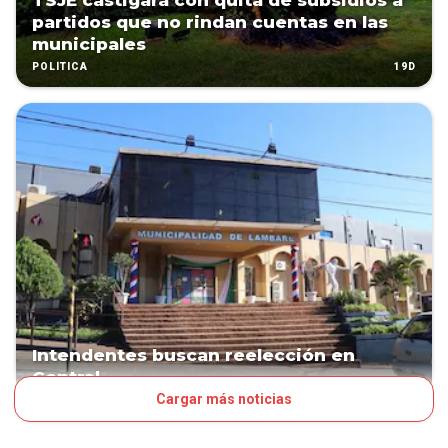
TSJE castigará con quita de subsidios a
partidos que no rindan cuentas en las
municipales
19D
POLÍTICA
Intendentes buscan reelección en
Central
Cargar más noticias
40D
POLÍTICA