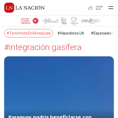
22
°
ESCUCHÁ
TU RADIO
PREFERIDA
#TerremotoEnVenezuela
#Hacedores LN
#Especiales LN
#integración gasífera
Paraguay podría beneficiarse con