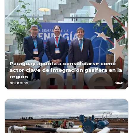
Paraguay apunta a consolidarse como
actor clave de integración gasífera en la
región
306D
NEGOCIOS