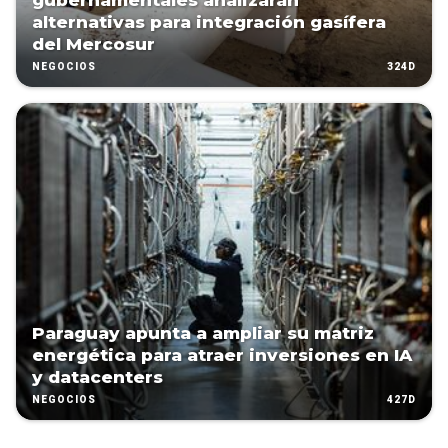
gubernamentales analizarán
alternativas para integración gasífera
del Mercosur
324D
NEGOCIOS
Paraguay apunta a ampliar su matriz
energética para atraer inversiones en IA
y datacenters
427D
NEGOCIOS