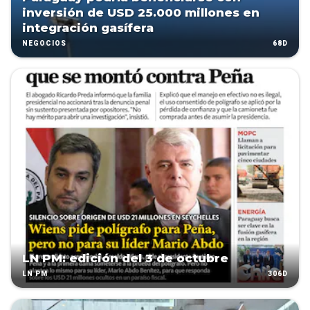
inversión de USD 25.000 millones en
integración gasífera
68D
NEGOCIOS
LN PM: edición del 3 de octubre
306D
LN PM