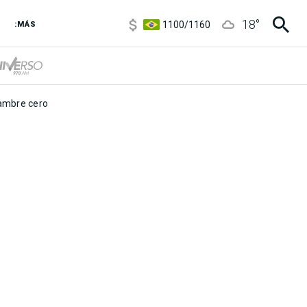
5900
/
5960
18
°
1100
/
1160
:MÁS
3,8
/
4
6850
/
7200
5900
/
5960
mbre cero