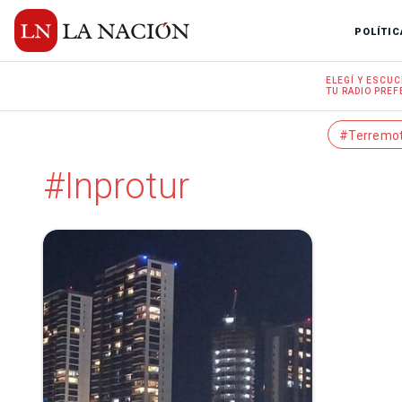
POLÍTIC
ELEGÍ Y
ESCUC
TU RADIO
PREF
#Terremo
#Inprotur