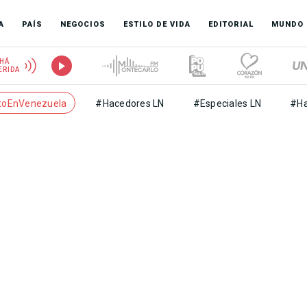
A
PAÍS
NEGOCIOS
ESTILO DE VIDA
EDITORIAL
MUNDO
HÁ
ERIDA
toEnVenezuela
#Hacedores LN
#Especiales LN
#Ha