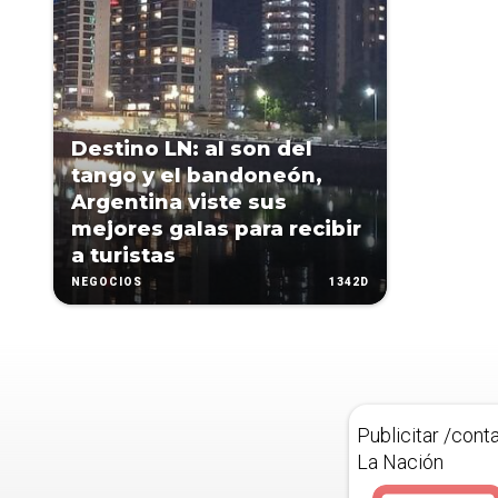
Destino LN: al son del
tango y el bandoneón,
Argentina viste sus
mejores galas para recibir
a turistas
1342D
NEGOCIOS
Publicitar /cont
La Nación