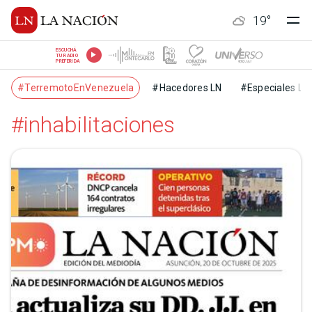
19
°
ESCUCHÁ
TU RADIO
PREFERIDA
#TerremotoEnVenezuela
#Hacedores LN
#Especiales LN
#inhabilitaciones