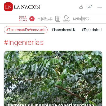
14
°
ESCUCHÁ
TU RADIO
PREFERIDA
#TerremotoEnVenezuela
#Hacedores LN
#Especiales LN
#Ingenierías
Carreras de Ingeniería experimentaron