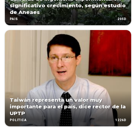
significativo crecimiento, según estudio
de Aneaes
205D
PAÍS
Taiwán representa un valor muy
importante para el país, dice rector de la
UPTP
1226D
POLÍTICA