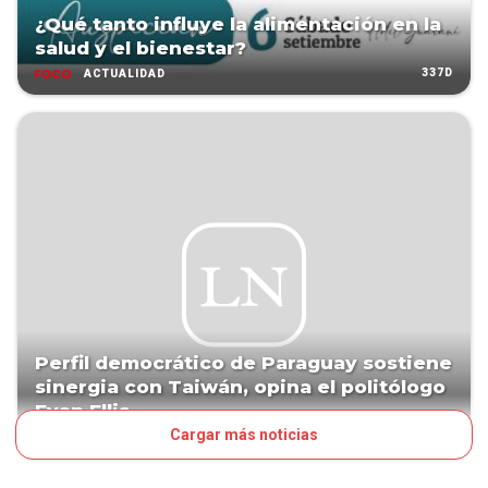
¿Qué tanto influye la alimentación en la
salud y el bienestar?
337D
ACTUALIDAD
Perfil democrático de Paraguay sostiene
sinergia con Taiwán, opina el politólogo
Evan Ellis
Cargar más noticias
348D
POLÍTICA