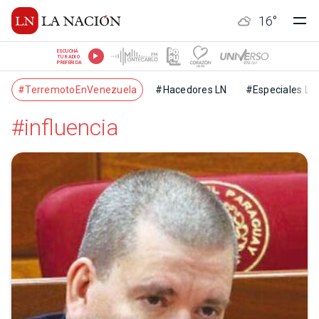
16
°
ESCUCHÁ
TU RADIO
PREFERIDA
#TerremotoEnVenezuela
#Hacedores LN
#Especiales LN
#influencia