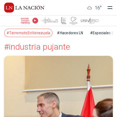
16
°
ESCUCHÁ
TU RADIO
PREFERIDA
#TerremotoEnVenezuela
#Hacedores LN
#Especiales LN
#industria pujante