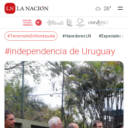
26
°
ESCUCHÁ
TU RADIO
PREFERIDA
#TerremotoEnVenezuela
#Hacedores LN
#Especiales LN
#independencia de Uruguay