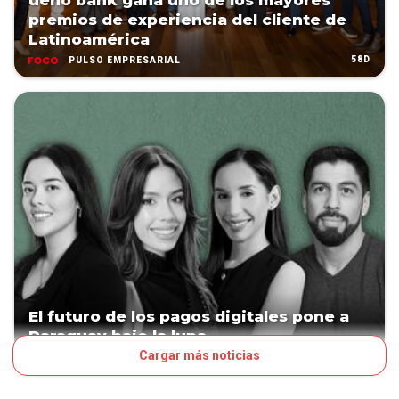
ueno bank gana uno de los mayores
premios de experiencia del cliente de
Latinoamérica
58D
PULSO EMPRESARIAL
El futuro de los pagos digitales pone a
Paraguay bajo la lupa
Cargar más noticias
69D
ACTUALIDAD