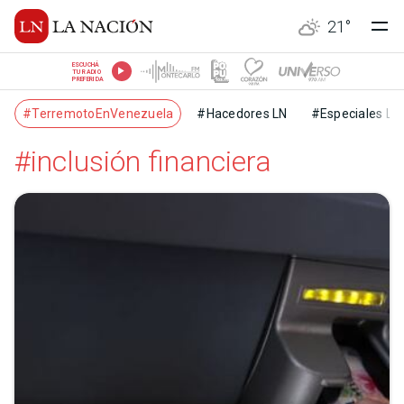
21
°
ESCUCHÁ
TU RADIO
PREFERIDA
#TerremotoEnVenezuela
#Hacedores LN
#Especiales LN
#inclusión financiera