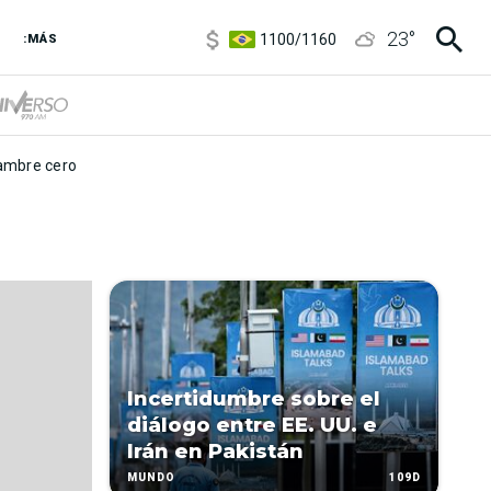
5900
/
5960
23
°
1100
/
1160
:MÁS
3,8
/
4
6850
/
7200
5900
/
5960
mbre cero
Incertidumbre sobre el
diálogo entre EE. UU. e
Irán en Pakistán
109D
MUNDO