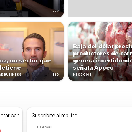
22D
Baja del dólar presi
productores de car
ica, un sector que
genera incertidumb
detiene
señala Appec
86D
E BUSINESS
NEGOCIOS
actar con
Suscribite al mailing.