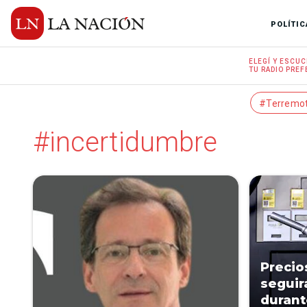
POLÍTIC
ELEGÍ Y
ESCUC
TU RADIO
PREF
#Terremo
#incertidumbre
Precio
seguir
durant