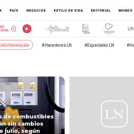
A
PAÍS
NEGOCIOS
ESTILO DE VIDA
EDITORIAL
MUNDO
HÁ
ERIDA
toEnVenezuela
#Hacedores LN
#Especiales LN
#Ha
s de combustibles
án sin cambios
e julio, según