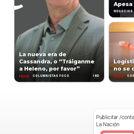
Apesa
NEGOCIOS
La nueva era de
Cassandra, o “Tráiganme
Logíst
a Heleno, por favor”
no se 
18D
COLUMNISTAS FOCO
COR
Publicitar /cont
La Nación