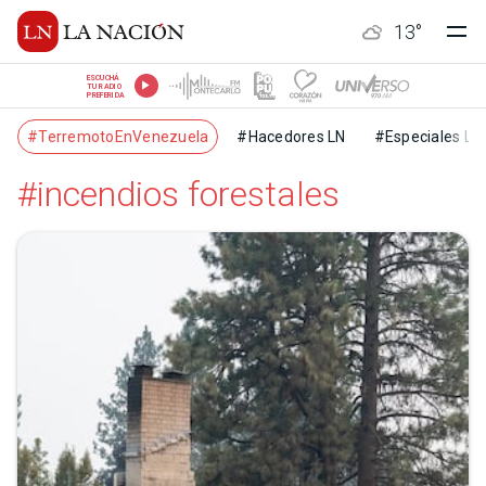
13
°
ESCUCHÁ
TU RADIO
PREFERIDA
#TerremotoEnVenezuela
#Hacedores LN
#Especiales LN
#incendios forestales