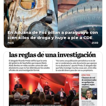
En Aduana de Foz pillan a paraguayo con
cien kilos de droga y huye a pie a CDE
250D
PAÍS