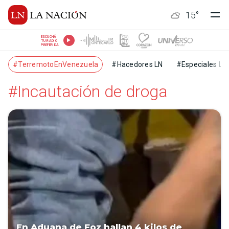
15
°
ESCUCHÁ
TU RADIO
PREFERIDA
#TerremotoEnVenezuela
#Hacedores LN
#Especiales LN
#Incautación de droga
En Aduana de Foz hallan 4 kilos de