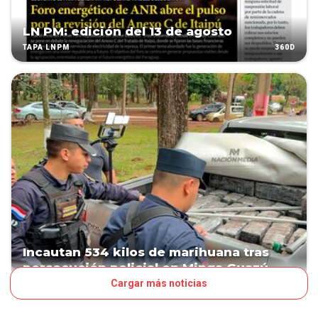
LN PM: edición del 13 de agosto
360D
TAPA LNPM
Incautan 534 kilos de marihuana tras
persecución policial en Minga Guazú
Cargar más noticias
415D
PAÍS