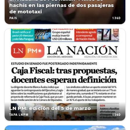
hachís en las piernas de dos pasajeras
de mototaxi
136D
PAÍS
LN PM: edición del 5 de marzo
156D
TAPA LNPM