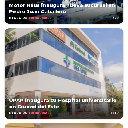
Motor Haus inaugura nueva sucursal en
Pedro Juan Caballero
PATROCINADO
89D
NEGOCIOS
UPAP inaugura su Hospital Universitario
en Ciudad del Este
PATROCINADO
134D
NEGOCIOS