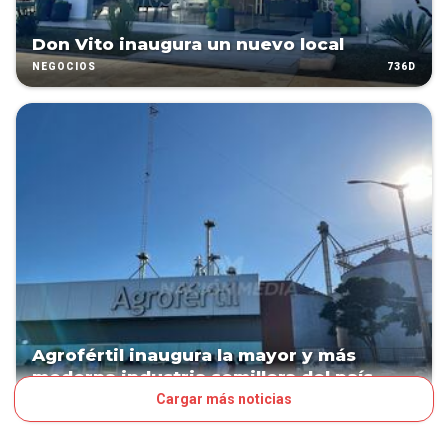
Don Vito inaugura un nuevo local
736D
NEGOCIOS
Agrofértil inaugura la mayor y más
moderna industria semillera del país
Cargar más noticias
PATROCINADO
871D
NEGOCIOS