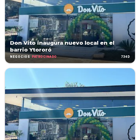
Don Vito inaugura nuevo local en el
barrio Ytororó
PATROCINADO
734D
NEGOCIOS