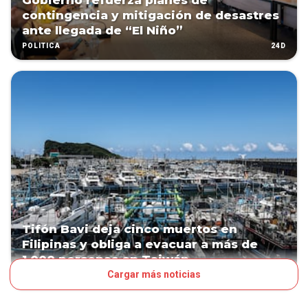
Gobierno refuerza planes de
contingencia y mitigación de desastres
ante llegada de “El Niño”
24D
POLÍTICA
Tifón Bavi deja cinco muertos en
Filipinas y obliga a evacuar a más de
1.000 personas en Taiwán
Cargar más noticias
29D
MUNDO