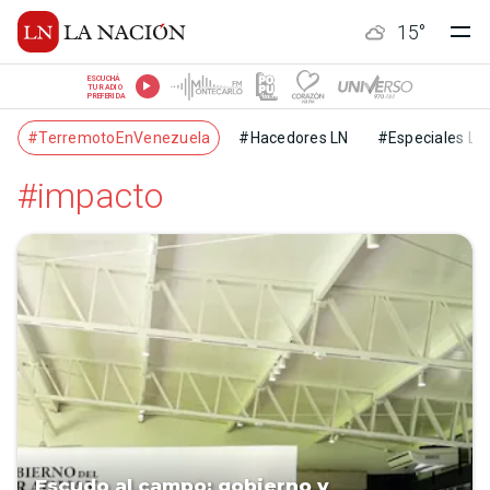
15
°
ESCUCHÁ
TU RADIO
PREFERIDA
#TerremotoEnVenezuela
#Hacedores LN
#Especiales LN
#impacto
Escudo al campo: gobierno y