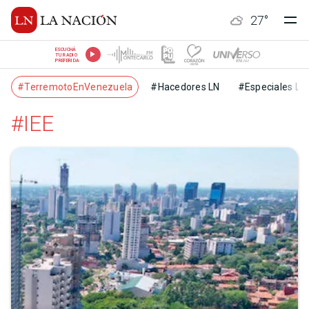
27
°
ESCUCHÁ
TU RADIO
PREFERIDA
#TerremotoEnVenezuela
#Hacedores LN
#Especiales LN
#IEE