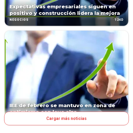
Expectativas empresariales siguen en
positivo y construcción lidera la mejora
124D
NEGOCIOS
IEE de febrero se mantuvo en zona de
optimismo con leve alza
Cargar más noticias
154D
NEGOCIOS