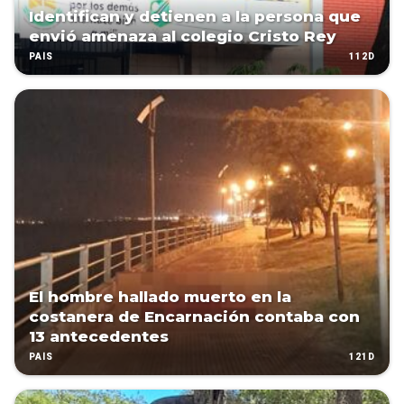
Identifican y detienen a la persona que
envió amenaza al colegio Cristo Rey
112D
PAÍS
El hombre hallado muerto en la
costanera de Encarnación contaba con
13 antecedentes
121D
PAÍS