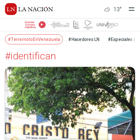
13
°
ESCUCHÁ
TU RADIO
PREFERIDA
#TerremotoEnVenezuela
#Hacedores LN
#Especiales LN
#identifican