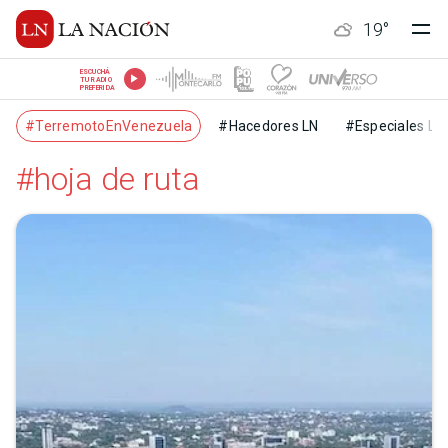
19
°
ESCUCHÁ
TU RADIO
PREFERIDA
#TerremotoEnVenezuela
#Hacedores LN
#Especiales LN
#hoja de ruta