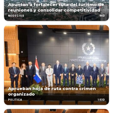
Apuntan a fortalecer ruta del turismo de
reuniones y consolidar competitividad
94D
NEGOCIOS
Aprueban hoja de ruta contra crimen
organizado
103D
POLÍTICA