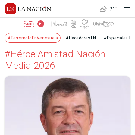
21
°
ESCUCHÁ
TU RADIO
PREFERIDA
#TerremotoEnVenezuela
#Hacedores LN
#Especiales LN
#Héroe Amistad Nación
Media 2026