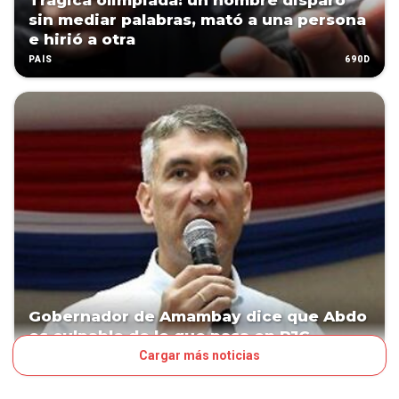
Trágica olimpiada: un hombre disparó
sin mediar palabras, mató a una persona
e hirió a otra
690D
PAÍS
Gobernador de Amambay dice que Abdo
es culpable de lo que pasa en PJC
Cargar más noticias
1542D
POLÍTICA