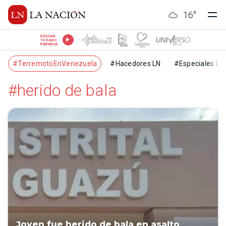
16
°
ESCUCHÁ
TU RADIO
PREFERIDA
#TerremotoEnVenezuela
#Hacedores LN
#Especiales LN
#herido de bala
Joven fue herido de bala en asalto