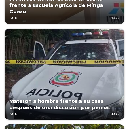
frente a Escuela Agrícola de Minga
Guazú
135D
PAÍS
Mataron a hombre frente a su casa
después de una discusión por perros
437D
PAÍS