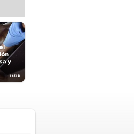
el
ión
sa y
1651D