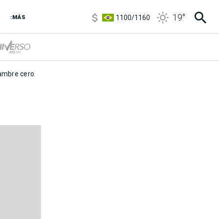
5900
/
5960
19
°
1100
/
1160
:MÁS
3,8
/
4
6850
/
7200
5900
/
5960
mbre cero