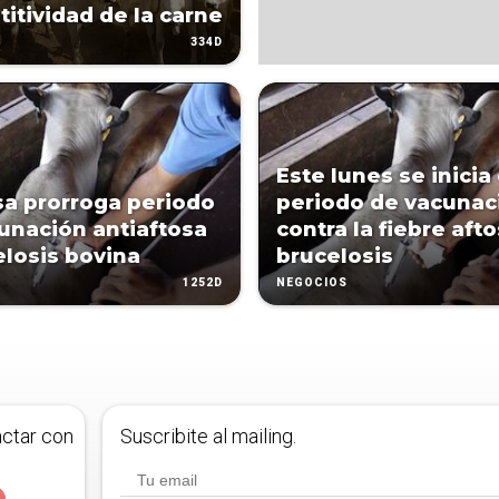
itividad de la carne
334D
Este lunes se inicia 
a prorroga periodo
periodo de vacunac
unación antiaftosa
contra la fiebre afto
elosis bovina
brucelosis
1252D
NEGOCIOS
actar con
Suscribite al mailing.