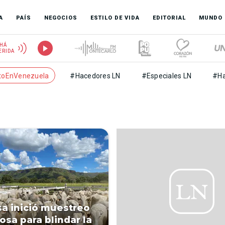
A
PAÍS
NEGOCIOS
ESTILO DE VIDA
EDITORIAL
MUNDO
HÁ
ERIDA
toEnVenezuela
#Hacedores LN
#Especiales LN
#Ha
a inició muestreo
osa para blindar la