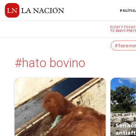
POLÍTIC
ELEGÍ Y
ESCUC
TU RADIO
PREF
#Terremo
#hato bovino
Senacs
antiaft