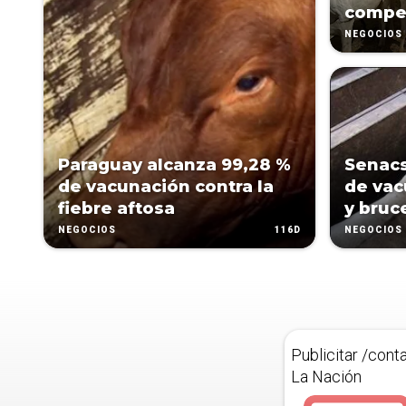
compet
NEGOCIOS
Paraguay alcanza 99,28 %
Senacs
de vacunación contra la
de vac
fiebre aftosa
y bruc
116D
NEGOCIOS
NEGOCIOS
Publicitar /cont
La Nación