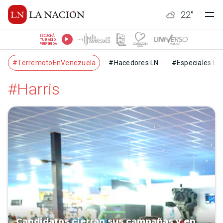
22
°
ESCUCHÁ
TU RADIO
PREFERIDA
#TerremotoEnVenezuela
#Hacedores LN
#Especiales LN
#Harris
Candidatos cierran sus campañas y en