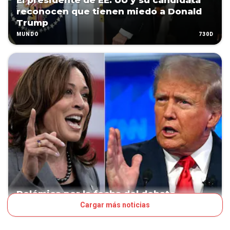
El presidente de EE. UU y su candidata
reconocen que tienen miedo a Donald
Trump
730D
MUNDO
Polémica por la fecha del debate
Cargar más noticias
734D
MUNDO