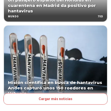
Un pasajero español del Hondius en
cuarentena en Madrid da positivo por
hantavirus
75D
MUNDO
Misión científica en busca de hantavirus
Andes capturó unos 150 roedores en
Ushuaia
Cargar más noticias
79D
MUNDO