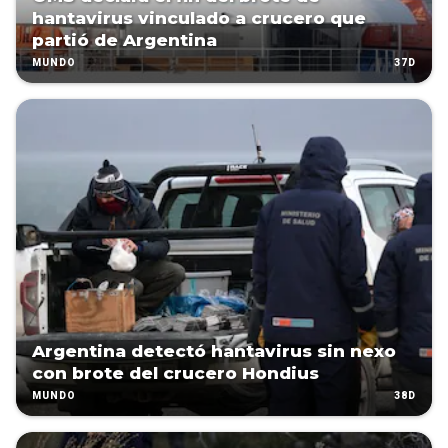
hantavirus vinculado a crucero que
partió de Argentina
37D
MUNDO
Argentina detectó hantavirus sin nexo
con brote del crucero Hondius
38D
MUNDO