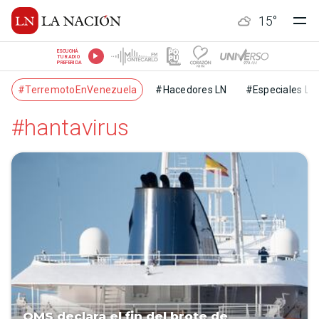
15
°
ESCUCHÁ
TU RADIO
PREFERIDA
#TerremotoEnVenezuela
#Hacedores LN
#Especiales LN
#hantavirus
OMS declara el fin del brote de