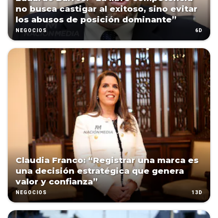
no busca castigar al exitoso, sino evitar
los abusos de posición dominante”
6D
NEGOCIOS
Claudia Franco: “Registrar una marca es
una decisión estratégica que genera
valor y confianza”
13D
NEGOCIOS