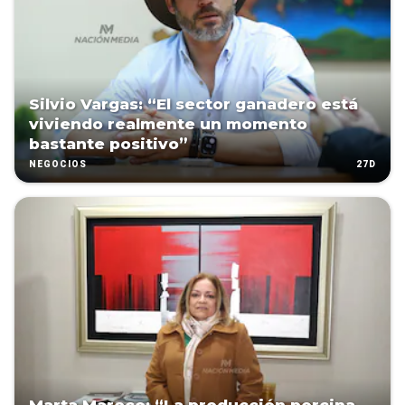
Silvio Vargas: “El sector ganadero está
viviendo realmente un momento
bastante positivo”
27D
NEGOCIOS