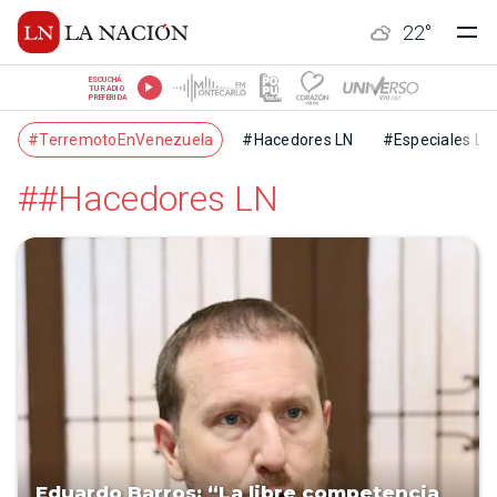
22
°
ESCUCHÁ
TU RADIO
PREFERIDA
#TerremotoEnVenezuela
#Hacedores LN
#Especiales LN
##Hacedores LN
Eduardo Barros: “La libre competencia