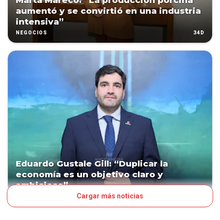
Marta Mareco: “La producción porcina
aumentó y se convirtió en una industria
intensiva”
34D
NEGOCIOS
Eduardo Gustale Gill: “Duplicar la
economía es un objetivo claro y
ambicioso”
Cargar más noticias
41D
NEGOCIOS