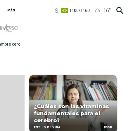
5900
/
5960
16
°
1100
/
1160
:MÁS
3,8
/
4
6850
/
7200
5900
/
5960
mbre cero
¿Cuáles son las vitaminas
fundamentales para el
cerebro?
855D
ESTILO DE VIDA