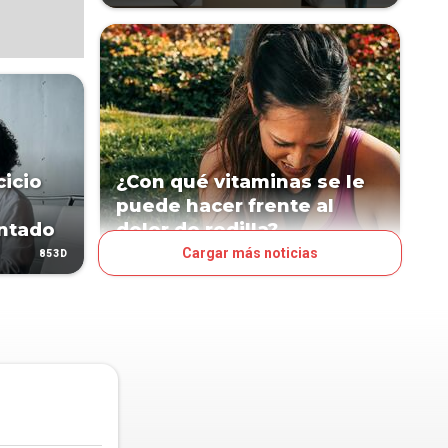
cicio
¿Con qué vitaminas se le
puede hacer frente al
entado
dolor de rodilla?
Cargar más noticias
853D
857D
ESTILO DE VIDA