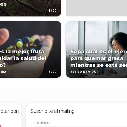
des
410D
es la mejor fruta
Sepa cuál es el ejer
idar la salud del
para quemar grasa
o?
mientras se está s
829D
VIDA
ESTILO DE VIDA
actar con
Suscribite al mailing.