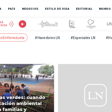
A
PAÍS
NEGOCIOS
ESTILO DE VIDA
EDITORIAL
MUNDO
HÁ
ERIDA
toEnVenezuela
#Hacedores LN
#Especiales LN
#Ha
as verdes: cuando
cación ambiental
 familias y