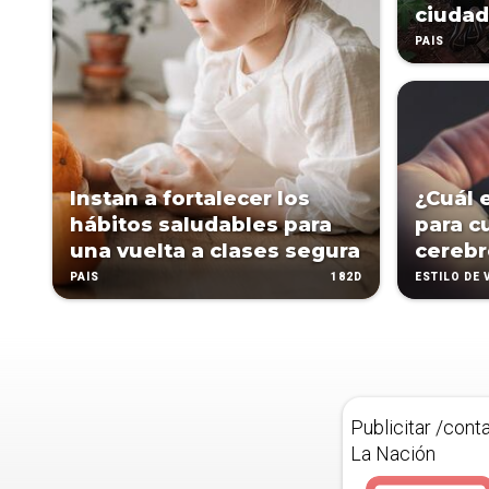
ciuda
PAÍS
Instan a fortalecer los
¿Cuál 
hábitos saludables para
para cu
una vuelta a clases segura
cerebr
182D
PAÍS
ESTILO DE 
Publicitar /cont
La Nación