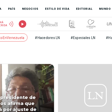
A
PAÍS
NEGOCIOS
ESTILO DE VIDA
EDITORIAL
MUNDO
HÁ
ERIDA
toEnVenezuela
#Hacedores LN
#Especiales LN
#Ha
presidente de
dos afirma que
á por ajuste de