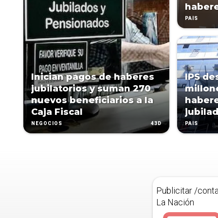
habere
PAÍS
Inician pagos de haberes
IPS de
jubilatorios y suman 270
millon
nuevos beneficiarios a la
habere
Caja Fiscal
jubila
43D
NEGOCIOS
PAÍS
Publicitar /cont
La Nación