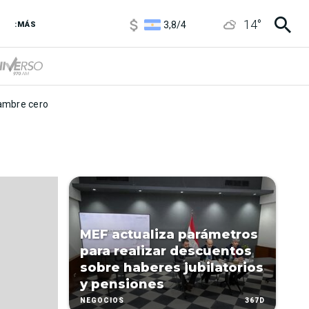
1100
/
1160
14
°
3,8
/
4
:MÁS
6850
/
7200
5900
/
5960
mbre cero
MEF actualiza parámetros
para realizar descuentos
sobre haberes jubilatorios
y pensiones
367D
NEGOCIOS