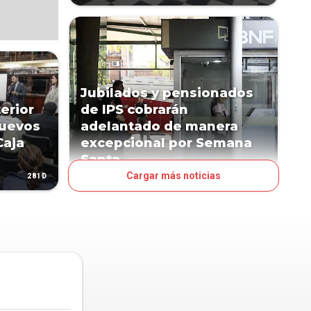
Jubilados y pensionados
erior
de IPS cobrarán
nuevos
adelantado de manera
Caja
excepcional por Semana
Santa
Cargar más noticias
281D
485D
PAÍS