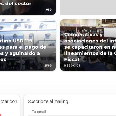
s del sector
105D
Cooperativas y
stinó USD 119
asociaciones del int
es para el pago de
se capacitaron en 
s y aguinaldo a
lineamientos de la 
dos
Fiscal
259D
NEGOCIOS
actar con
Suscribite al mailing.