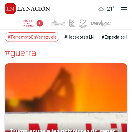
21
°
ESCUCHÁ
TU RADIO
PREFERIDA
#TerremotoEnVenezuela
#Hacedores LN
#Especiales LN
#guerra
Trump acusa a las petroleras de ganar