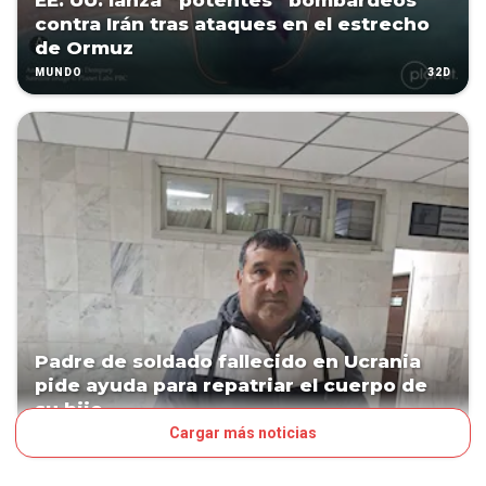
EE. UU. lanza “potentes” bombardeos
contra Irán tras ataques en el estrecho
de Ormuz
32D
MUNDO
Padre de soldado fallecido en Ucrania
pide ayuda para repatriar el cuerpo de
su hijo
Cargar más noticias
32D
PAÍS