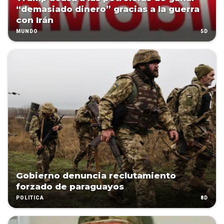
“demasiado dinero” gracias a la guerra
con Irán
5D
MUNDO
Gobierno denuncia reclutamiento
forzado de paraguayos
8D
POLÍTICA