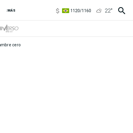
5920
/
5970
22
°
1120
/
1160
:MÁS
3,6
/
3,9
6850
/
7200
5920
/
5970
mbre cero