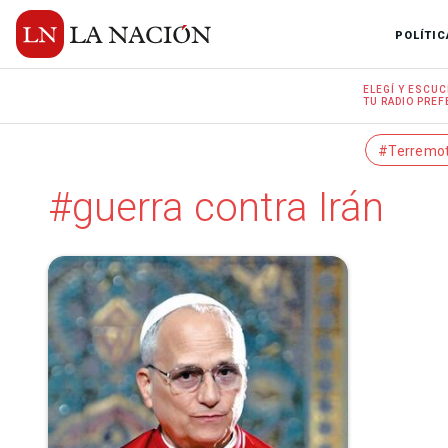
POLÍTIC
ELEGÍ Y
ESCUC
TU RADIO
PREF
#Terremo
#guerra contra Irán