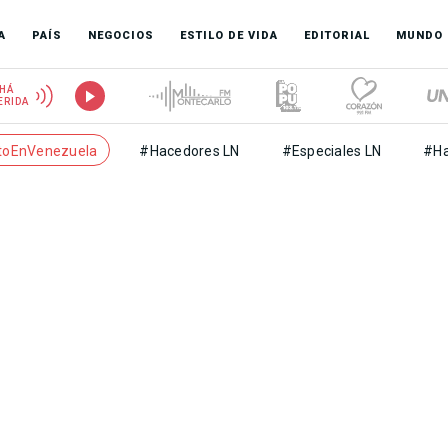
A
PAÍS
NEGOCIOS
ESTILO DE VIDA
EDITORIAL
MUNDO
HÁ
ERIDA
toEnVenezuela
#Hacedores LN
#Especiales LN
#Ha