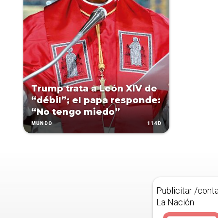
Trump trata a León XIV de
“débil”; el papa responde:
“No tengo miedo”
114D
MUNDO
Publicitar /cont
La Nación