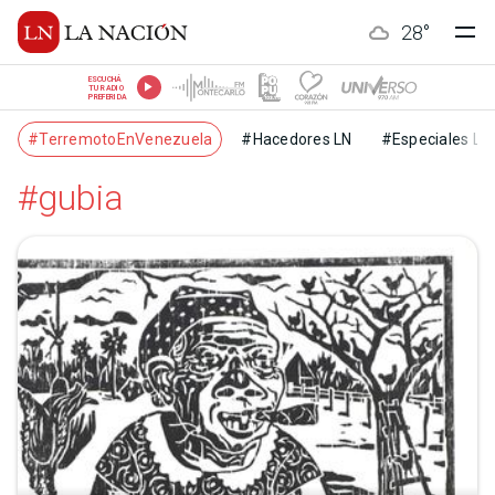
28
°
ESCUCHÁ
TU RADIO
PREFERIDA
#TerremotoEnVenezuela
#Hacedores LN
#Especiales LN
#gubia