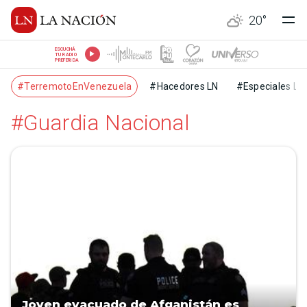
20
°
ESCUCHÁ
TU RADIO
PREFERIDA
#TerremotoEnVenezuela
#Hacedores LN
#Especiales LN
#Guardia Nacional
Joven evacuado de Afganistán es