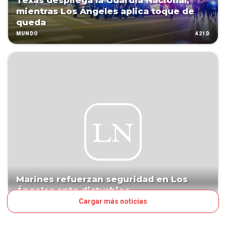
Texas despliega la Guardia Nacional,
mientras Los Ángeles aplica toque de
queda
421D
MUNDO
Marines refuerzan seguridad en Los
Ángeles ante disturbios
Cargar más noticias
422D
MUNDO