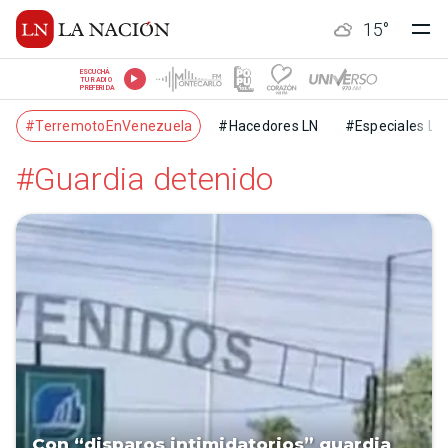
15
°
ESCUCHÁ
TU RADIO
PREFERIDA
#TerremotoEnVenezuela
#Hacedores LN
#Especiales LN
#Guardia detenido
Con “disparos intimidatorios” guardia