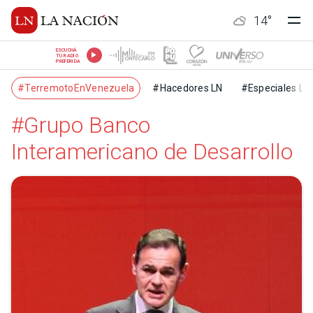
14
°
ESCUCHÁ
TU RADIO
PREFERIDA
#TerremotoEnVenezuela
#Hacedores LN
#Especiales LN
#Grupo Banco
Interamericano de Desarrollo