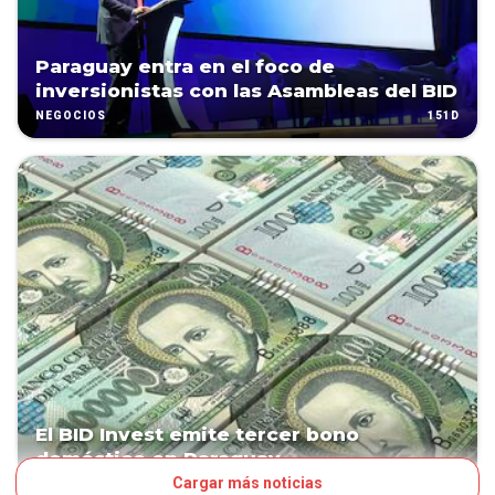
Paraguay entra en el foco de
inversionistas con las Asambleas del BID
151D
NEGOCIOS
El BID Invest emite tercer bono
doméstico en Paraguay
Cargar más noticias
2100D
NEGOCIOS