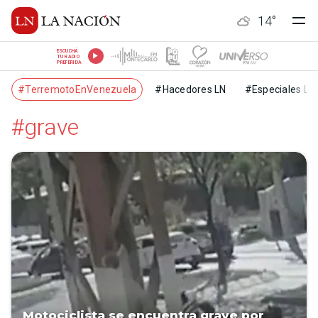
14
°
ESCUCHÁ
TU RADIO
PREFERIDA
#TerremotoEnVenezuela
#Hacedores LN
#Especiales LN
#grave
Motociclista se encuentra grave por