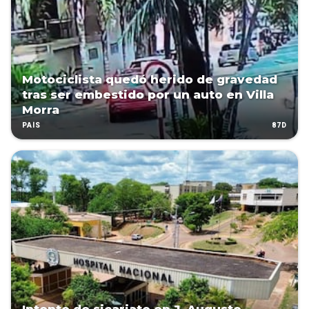
Motociclista quedó herido de gravedad
tras ser embestido por un auto en Villa
Morra
87D
PAÍS