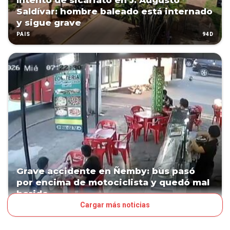
Intento de sicariato en J. Augusto
Saldívar: hombre baleado está internado
y sigue grave
94D
PAÍS
Grave accidente en Ñemby: bus pasó
por encima de motociclista y quedó mal
herido
Cargar más noticias
127D
PAÍS