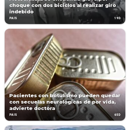
choque con dos biciclos al realizar giro
indebido
19D
PAÍS
Pacientes con botulismo pueden quedar
con secuelas neurológicas de por vida,
advierte doctora
65D
PAÍS