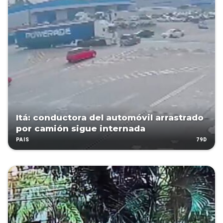
Itá: conductora del automóvil arrastrado
por camión sigue internada
79D
PAÍS